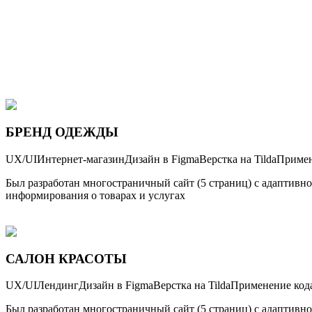
UX/UI
Многостраничный
Дизайн в Figma
Верстка на Tilda
БРЕНД ОДЕЖДЫ
UX/UI
Интернет-магазин
Дизайн в Figma
Верстка на Tilda
Примен
Был разработан многостраничный сайт (5 страниц) с адаптивн
информирования о товарах и услугах
САЛОН КРАСОТЫ
UX/UI
Лендинг
Дизайн в Figma
Верстка на Tilda
Применение код
Был разработан многостраничный сайт (5 страниц) с адаптивн