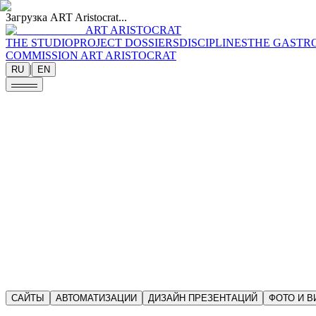
Загрузка ART Aristocrat...
ART ARISTOCRAT
THE STUDIO
PROJECT DOSSIERS
DISCIPLINES
THE GASTR
COMMISSION ART ARISTOCRAT
|
RU
EN
we enter your commission as partners and attend to every detail
Ladies and gentlemen, for your attention:
Project Dossiers
We hold that considered design is, above all, a clear understanding of
It begins not with adornment but with logic, intent and the work the b
A company's visual form is not a surface but a system, composed with r
Considered design is clarity, ease, advantage, and the confidence of cl
САЙТЫ
АВТОМАТИЗАЦИИ
ДИЗАЙН ПРЕЗЕНТАЦИЙ
ФОТО И В
з
а
с
т
а
в
л
я
ю
щ
и
й
ч
у
в
с
т
в
о
в
а
т
ь
д
и
з
а
й
н