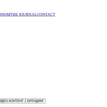
ONOM
THE JOURNAL
CONTACT
 the matters that move a business.
usiness must do.
egard for your clients and their experience from the first touch.
ients within the first moments.
ИДЕО КОНТЕНТ
БРЕНДИНГ