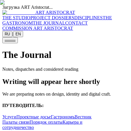
Загрузка ART Aristocrat...
ART ARISTOCRAT
THE STUDIO
PROJECT DOSSIERS
DISCIPLINES
THE
GASTRONOM
THE JOURNAL
CONTACT
COMMISSION ART ARISTOCRAT
|
RU
EN
The Journal
Notes, dispatches and considered reading
Writing will appear here shortly
We are preparing notes on design, identity and digital craft.
ПУТЕВОДИТЕЛЬ:
Услуги
Проектные досье
Гастрономъ
Вестник
Палаты связи
Порядок оплаты
Карьера и
сотрудничество