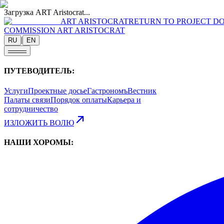
Загрузка ART Aristocrat...
ART ARISTOCRAT
RETURN TO PROJECT DO
COMMISSION ART ARISTOCRAT
|
RU
EN
ПУТЕВОДИТЕЛЬ:
Услуги
Проектные досье
Гастрономъ
Вестник
Палаты связи
Порядок оплаты
Карьера и
сотрудничество
ИЗЛОЖИТЬ ВОЛЮ
НАШИ ХОРОМЫ: