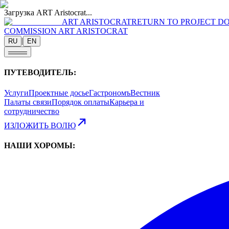
Загрузка ART Aristocrat...
ART ARISTOCRAT
RETURN TO PROJECT DO
COMMISSION ART ARISTOCRAT
|
RU
EN
ПУТЕВОДИТЕЛЬ:
Услуги
Проектные досье
Гастрономъ
Вестник
Палаты связи
Порядок оплаты
Карьера и
сотрудничество
ИЗЛОЖИТЬ ВОЛЮ
НАШИ ХОРОМЫ: